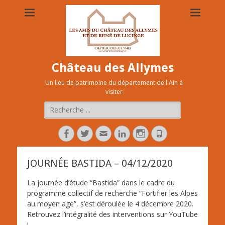
Château des Allymes
Un lieu de patrimoine du département de l'Ain à
visiter
Rechercher :
Facebook
Twitter
Adresse
Linkedin
Instagram
Tél
de
contact
JOURNÉE BASTIDA – 04/12/2020
La journée d’étude “Bastida” dans le cadre du
programme collectif de recherche “Fortifier les Alpes
au moyen age”, s’est déroulée le 4 décembre 2020.
Retrouvez l’intégralité des interventions sur YouTube
!