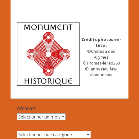
Crédits photos en-
tête :
©Château des
Allymes
©Thomas-le lab360
©Fanny Nevière-
Aintourisme
Archives
Archives
Catégories