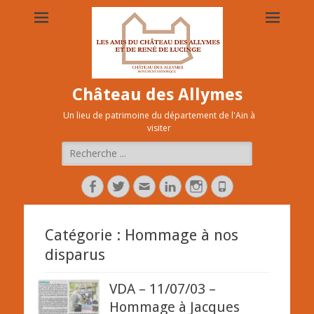
Château des Allymes
Un lieu de patrimoine du département de l'Ain à
visiter
Rechercher :
Facebook
Twitter
Adresse
Linkedin
Instagram
Tél
de
contact
Catégorie :
Hommage à nos
disparus
VDA – 11/07/03 –
Hommage à Jacques