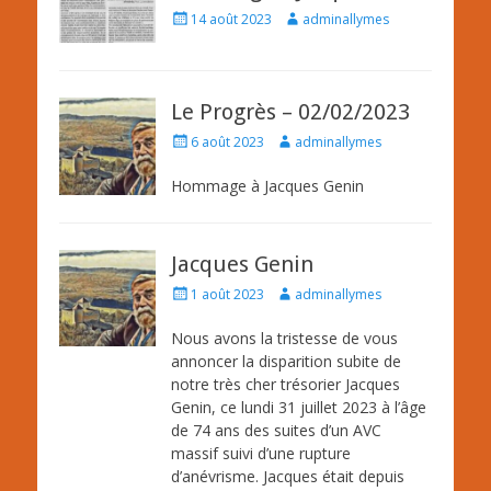
Posted
Author
14 août 2023
adminallymes
on
Le Progrès – 02/02/2023
Posted
Author
6 août 2023
adminallymes
on
Hommage à Jacques Genin
Jacques Genin
Posted
Author
1 août 2023
adminallymes
on
Nous avons la tristesse de vous
annoncer la disparition subite de
notre très cher trésorier Jacques
Genin, ce lundi 31 juillet 2023 à l’âge
de 74 ans des suites d’un AVC
massif suivi d’une rupture
d’anévrisme. Jacques était depuis