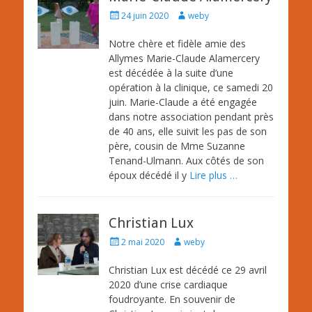
Posted
Author
24 juin 2020
weby
on
Notre chère et fidèle amie des
Allymes Marie-Claude Alamercery
est décédée à la suite d’une
opération à la clinique, ce samedi 20
juin. Marie-Claude a été engagée
dans notre association pendant près
de 40 ans, elle suivit les pas de son
père, cousin de Mme Suzanne
Tenand-Ulmann. Aux côtés de son
époux décédé il y
Lire plus …
Christian Lux
Posted
Author
2 mai 2020
weby
on
Christian Lux est décédé ce 29 avril
2020 d’une crise cardiaque
foudroyante. En souvenir de