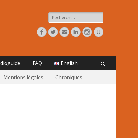
Rechercher :
Facebook
Twitter
Adresse
Linkedin
Instagram
Tél
de
contact
dioguide
FAQ
English
Recherche
Mentions légales
Chroniques