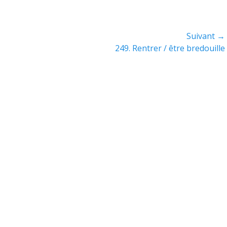
Suivant →
Article
249. Rentrer / être bredouille
suivant :