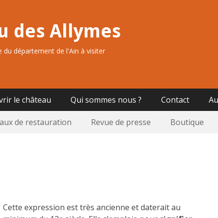
u des Allymes
 du département de l'Ain à visiter
rir le château
Qui sommes nous ?
Contact
Au
aux de restauration
Revue de presse
Boutique
Cette expression est très ancienne et daterait au