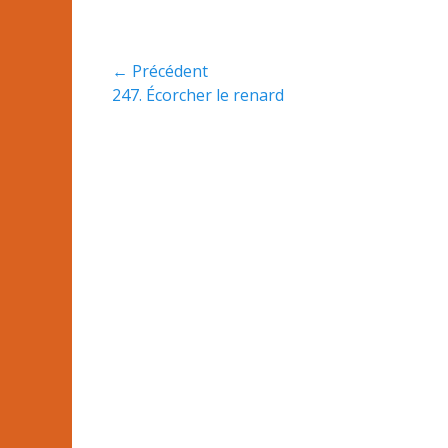
Navigation
← Précédent
Article
247. Écorcher le renard
de
précédent :
l’article