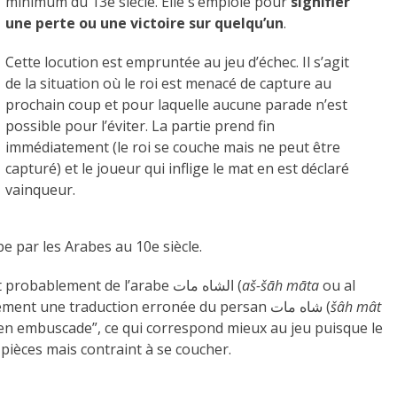
minimum du 13e siècle. Elle s’emploie pour
signifier
une perte ou une victoire sur quelqu’un
.
Cette locution est empruntée au jeu d’échec. Il s’agit
de la situation où le roi est menacé de capture au
prochain coup et pour laquelle aucune parade n’est
possible pour l’éviter. La partie prend fin
immédiatement (le roi se couche mais ne peut être
capturé) et le joueur qui inflige le mat en est déclaré
vainqueur.
e par les Arabes au 10e siècle.
On pense que le terme échec et mat viendrait probablement de l’arabe الشاه مات (
aš-šāh māta
ou al
cheikh mat c’est-à-dire “le roi est mort”), sûrement une traduction erronée du persan شاه مات (
šâh mât
is en embuscade”, ce qui correspond mieux au jeu puisque le
 pièces mais contraint à se coucher.