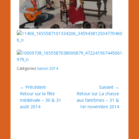
Catégories
Saison 2014
Navigation
← Précédent
Suivant →
Article
Article
Retour sur la fête
Retour sur La chasse
de
précédent :
suivant :
médiévale – 30 & 31
aux fantômes – 31 &
l’article
août 2014
1er novembre 2014