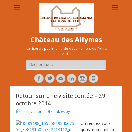
Château des Allymes
Un lieu de patrimoine du département de l'Ain à
visiter
Rechercher :
Facebook
Twitter
Adresse
Linkedin
Instagram
Tél
de
contact
Retour sur une visite contée – 29
octobre 2014
Posted
Author
16 novembre 2014
weby
on
Un rendez-vous
quasi mensuel en